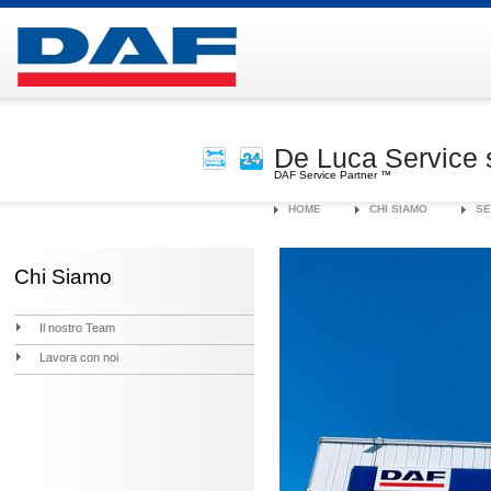
De Luca Service s
DAF Service Partner ™
HOME
CHI SIAMO
SE
Chi Siamo
Il nostro Team
Lavora con noi