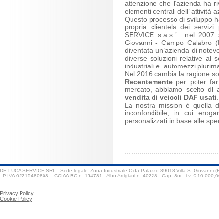
attenzione che l’azienda ha ri
elementi centrali dell’ attività 
Questo processo di sviluppo ha 
propria clientela dei serviz
SERVICE s.a.s.” nel 2007 si 
Giovanni - Campo Calabro (R
diventata un’azienda di notevol
diverse soluzioni relative al s
industriali e automezzi plurim
Nel
2016 cambia la ragione s
Recentemente
per poter far 
mercato, abbiamo scelto di 
vendita di veicoli DAF usati
.
La nostra mission è quella di
inconfondibile, in cui eroga
personalizzati in base alle spe
DE LUCA SERVICE SRL - Sede legale: Zona Industriale C.da Palazzo 89018 Villa S. Giovanni (
- P.IVA 02215480803 - CCIAA RC n. 154781 - Albo Artigiani n. 40228 - Cap. Soc. i.v. € 10.000,0
Privacy Policy
Cookie Policy